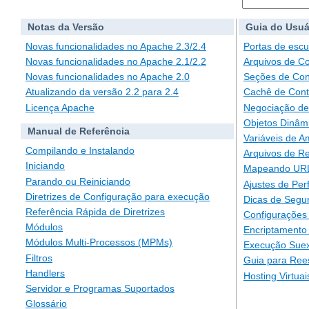
Notas da Versão
Guia do Usuá
Novas funcionalidades no Apache 2.3/2.4
Portas de escu
Novas funcionalidades no Apache 2.1/2.2
Arquivos de C
Novas funcionalidades no Apache 2.0
Seções de Con
Atualizando da versão 2.2 para 2.4
Cachê de Con
Licença Apache
Negociação de
Objetos Dinâm
Manual de Referência
Variáveis de A
Compilando e Instalando
Arquivos de Re
Iniciando
Mapeando URLs
Parando ou Reiniciando
Ajustes de Pe
Diretrizes de Configuração para execução
Dicas de Segu
Referência Rápida de Diretrizes
Configurações 
Módulos
Encriptamento
Módulos Multi-Processos (MPMs)
Execução Suex
Filtros
Guia para Ree
Handlers
Hosting Virtuai
Servidor e Programas Suportados
Glossário